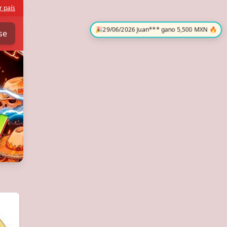
r país
se
📥
29/06/2026 JuanL*** recibio bono 1,550 MXN ✨