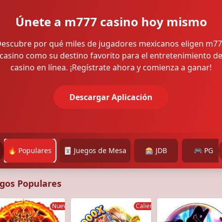
Únete a m777 casino hoy mismo
escubre por qué miles de jugadores mexicanos eligen m7
casino como su destino favorito para el entretenimiento d
casino en línea. ¡Regístrate ahora y comienza a ganar!
Descargar Aplicación
🔥 Populares
🃏 Juegos de Mesa
🎰 JDB
🎮 PG
gos Populares
Nuevo
Caliente