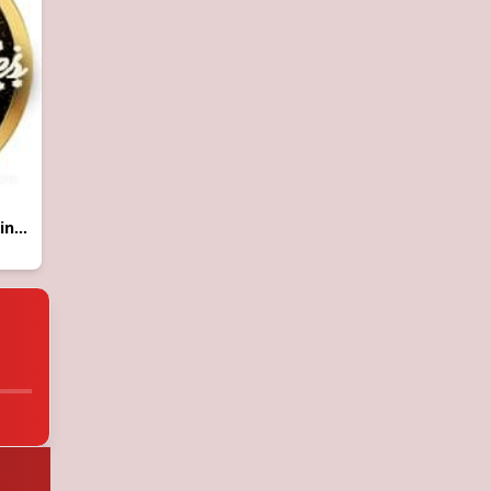
m777 casino mexico Fortune king jackpot