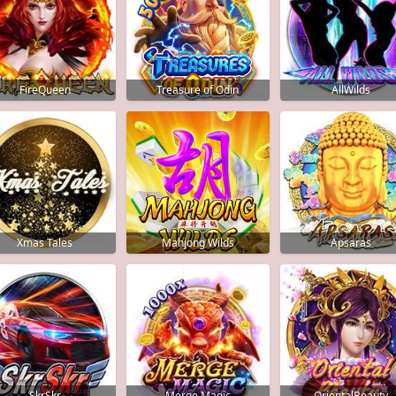
FireQueen
Treasure of Odin
AllWilds
Xmas Tales
Mahjong Wilds
Apsaras
SkrSkr
Merge Magic
OrientalBeauty