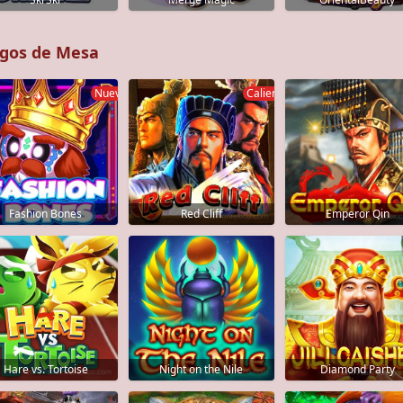
gos de Mesa
Nuevo
Caliente
Fashion Bones
Red Cliff
Emperor Qin
Hare vs. Tortoise
Night on the Nile
Diamond Party