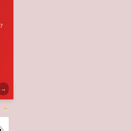
77
e
→
💻 CP