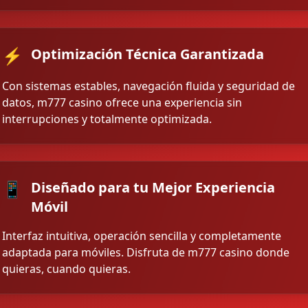
/2026 Ces*** retiro exitoso 10,000 MXN ✅
/2026 Mont*** retiro exitoso 14,600 MXN ✅
/2026 Kevin*** pego el jackpot de 157,000 MXN 🚀
⚡
Optimización Técnica Garantizada
/2026 JuanAna*** pego el jackpot de 118,000 MXN 🎰
/2026 JuanFerna*** pego el jackpot de 176,000 MXN 🚀
Con sistemas estables, navegación fluida y seguridad de
datos, m777 casino ofrece una experiencia sin
interrupciones y totalmente optimizada.
📱
Diseñado para tu Mejor Experiencia
Móvil
Interfaz intuitiva, operación sencilla y completamente
adaptada para móviles. Disfruta de m777 casino donde
quieras, cuando quieras.